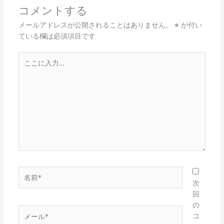
コメントする
メールアドレスが公開されることはありません。
※
が付い
ている欄は必須項目です
こ
こ
に
入
力…
名
前
次
*
回
の
メ
コ
ー