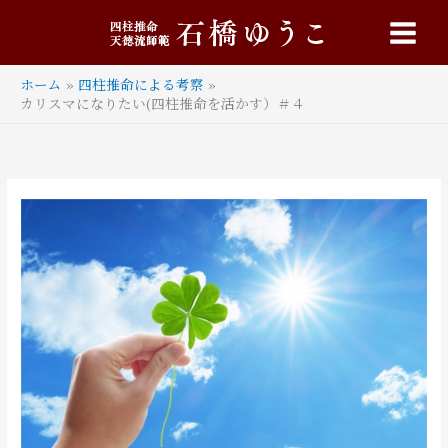
内
Main
容
Menu
を
ス
ホーム
四柱推命による考察
キ
カリスマになりたい(四柱推命を活かす）＃４
ッ
プ