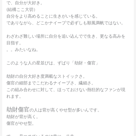
で、自分が大好き。
(結構ここ大切）
自分をより高めることに生きがいを感じている。
でありながら、どこかナイーブで必ずしも順風満帆ではない。
わざわざ難しい場所に自分を追い込んでで生き、更なる高みを
目指す。
。。みたいなね。
このような人の星並びは、ずばり「劫財・傷官」
劫財の自分大好き度満載なストイックさ。
傷官の細部までこだわるナイーブさ、繊細さ。
この組み合わせに対して、ほっておけない熱狂的なファンが現
れます。
劫財傷官
の人は背が高くやせ型が多いんです。
劫財が背が高く。
傷官がやせ型。