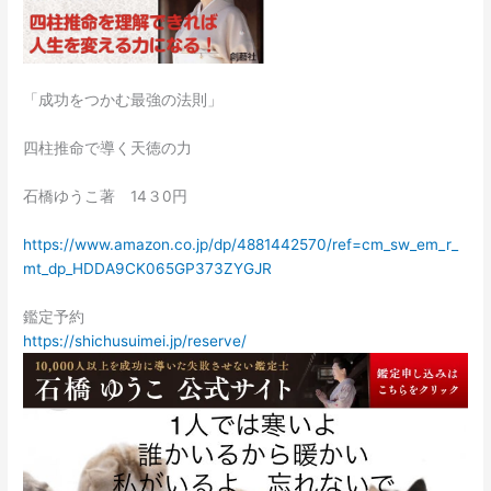
「成功をつかむ最強の法則」
四柱推命で導く天徳の力
石橋ゆうこ著 14３0円
https://www.amazon.co.jp/dp/4881442570/ref=cm_sw_em_r_
mt_dp_HDDA9CK065GP373ZYGJR
鑑定予約
https://shichusuimei.jp/reserve/