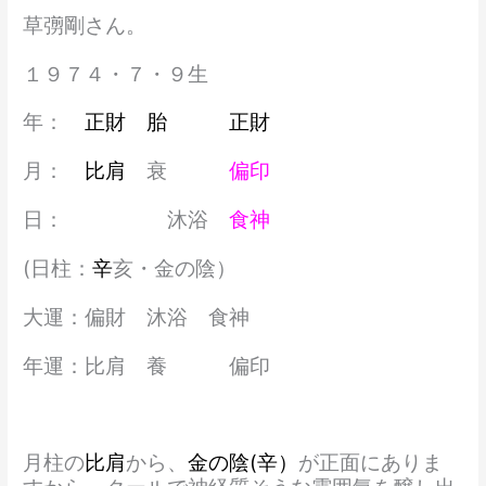
草彅剛さん。
１９７４・７・９生
年：
正財 胎 正財
月：
比肩
衰
偏印
日： 沐浴
食神
(日柱：
辛
亥・金の陰）
大運：偏財 沐浴 食神
年運：比肩 養 偏印
月柱の
比肩
から、
金の陰(辛）
が正面にありま