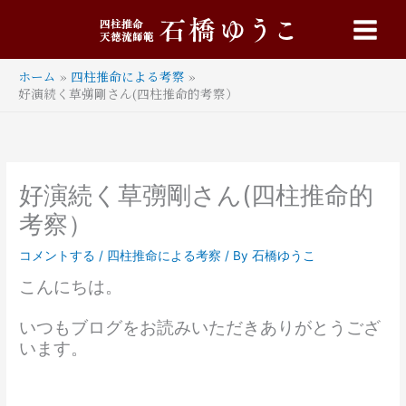
内
Main
容
Menu
を
ス
ホーム
四柱推命による考察
キ
好演続く草彅剛さん(四柱推命的考察）
ッ
プ
好演続く草彅剛さん(四柱推命的
考察）
コメントする
/
四柱推命による考察
/ By
石橋ゆうこ
こんにちは。
いつもブログをお読みいただきありがとうござ
います。