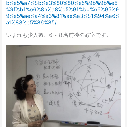
b%e5%a7%8b%e3%80%80%e5%9b%9b%e6
%9f%b1%e6%8e%a8%e5%91%bd%e6%95%9
9%e5%ae%a4%e3%81%ae%e3%81%94%e6%
a1%88%e5%86%85/
いずれも少人数、6～８名前後の教室です。