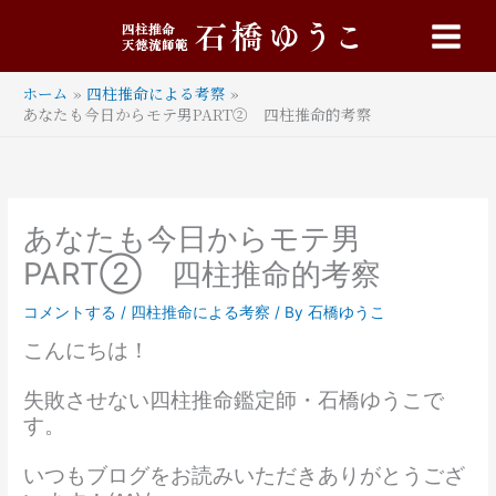
内
Main
容
Menu
を
ス
ホーム
四柱推命による考察
キ
あなたも今日からモテ男PART② 四柱推命的考察
ッ
プ
あなたも今日からモテ男
PART② 四柱推命的考察
コメントする
/
四柱推命による考察
/ By
石橋ゆうこ
こんにちは！
失敗させない四柱推命鑑定師・石橋ゆうこで
す。
いつもブログをお読みいただきありがとうござ