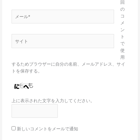
*
回
の
メ
コ
ー
メ
ル
ン
*
ト
サ
で
イ
使
ト
用
するためブラウザーに自分の名前、メールアドレス、サイ
トを保存する。
上に表示された文字を入力してください。
新しいコメントをメールで通知