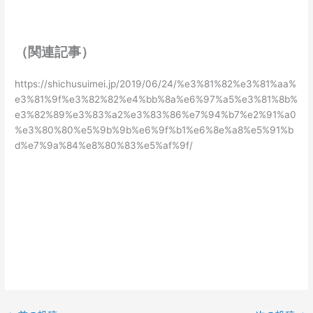
（関連記事）
https://shichusuimei.jp/2019/06/24/%e3%81%82%e3%81%aa%
e3%81%9f%e3%82%82%e4%bb%8a%e6%97%a5%e3%81%8b%
e3%82%89%e3%83%a2%e3%83%86%e7%94%b7%e2%91%a0
%e3%80%80%e5%9b%9b%e6%9f%b1%e6%8e%a8%e5%91%b
d%e7%9a%84%e8%80%83%e5%af%9f/