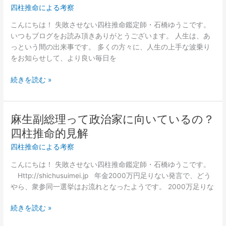
命
四柱推命による考察
お
的
み
こんにちは！ 失敗させない四柱推命鑑定師・石橋ゆうこです。
考
さ
いつもブログをお読み頂きありがとうございます。 人生は、あ
察
ん、
っという間の出来事です。 多くの方々に、人生の上手な波乗り
不
をお知らせして、より良い毎日を
調
の
続きを読む »
原
因
は？
麻生副総理って政治家に向いているの？
麻
コ
生
四柱推命的見解
ー
副
チ
四柱推命による考察
総
の
理
こんにちは！ 失敗させない四柱推命鑑定師・石橋ゆうこです。
せ
っ
Http://shichusuimei.jp 年金2000万円足りない発言で、どう
い
て
やら、衆参同一選挙はお流れとなったようです。 2000万足りな
な
政
の？
治
続きを読む »
四
家
柱