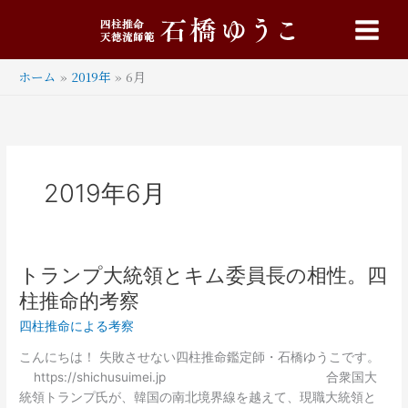
内
Main
容
Menu
を
ス
ホーム
2019年
6月
キ
ッ
プ
2019年6月
トランプ大統領とキム委員長の相性。四
ト
ラ
柱推命的考察
ン
四柱推命による考察
プ
大
こんにちは！ 失敗させない四柱推命鑑定師・石橋ゆうこです。
統
https://shichusuimei.jp 合衆国大
領
統領トランプ氏が、韓国の南北境界線を越えて、現職大統領と