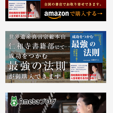
て
み
ま
す