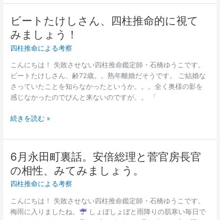
に
推
向
命
ビートたけしさん、四柱推命的に視て
ビ
い
的
ー
みましょう！
て
考
ト
い
四柱推命による考察
察
た
る
け
こんにちは！ 失敗させない四柱推命鑑定師・石橋ゆうこです。
の？
し
ビートたけしさん、齢72歳。。熟年離婚だそうです。 ご結婚な
四
さ
さっていたことを知らなかったというか。。。全く奥様の影を
柱
ん、
感じなかったのでぴんと来ないのですが。。 「
推
四
命
柱
続きを読む »
的
推
見
命
解
的
6月永田町裏話。安倍総理と菅官房長官
6
に
月
の相性、みてみましょう。
視
永
て
四柱推命による考察
田
み
町
こんにちは！ 失敗させない四柱推命鑑定師・石橋ゆうこです。
ま
裏
梅雨に入りましたね。
しょぼしょぼと雨降りの肌寒い毎日で
し
話。