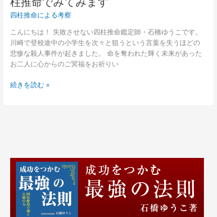
柱推命でみてみます
で
連
と
四柱推命による考察
続
う
殺
こんにちは！ 失敗させない四柱推命鑑定師・石橋ゆうこです。
ご
傷
川崎で登校途中の小学生を次々と狙うという言葉を失うほどの
ざ
事
悲惨な殺人事件が起きました。 命を奪われた輝く未来があった
い
件・
お二人に心からのご冥福をお祈りい
ま
岩
す！
崎
続きを読む »
隆
一
に
つ
い
て
四
柱
推
命
で
み