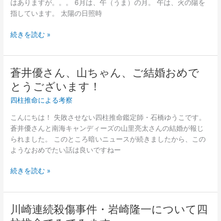
はありますが。。。 6月は、午（うま）の月。 午は、火の陽を
ょ
安
指しています。 太陽の日照時
う！
倍
総
続きを読む »
理
と
菅
蒼井優さん、山ちゃん、ご結婚おめで
蒼
官
井
とうございます！
房
優
長
四柱推命による考察
さ
官
ん、
こんにちは！ 失敗させない四柱推命鑑定師・石橋ゆうこです。
の
山
蒼井優さんと南海キャンディーズの山里亮太さんの結婚が報じ
相
ち
られました。 このところ暗いニュースが続きましたから、この
性、
ゃ
ようなおめでたい話は良いですねー
み
ん、
て
ご
続きを読む »
み
結
ま
婚
し
お
ょ
川崎連続殺傷事件・岩崎隆一について四
川
め
う。
崎