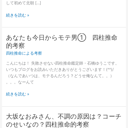
と
して初めて北朝 […]
キ
ム
続きを読む »
委
員
長
あなたも今日からモテ男① 四柱推命
あ
の
な
的考察
相
た
性。
四柱推命による考察
も
四
今
こんにちは！ 失敗させない四柱推命鑑定師・石橋ゆうこです。
柱
日
いつもブログをお読みいただきありがとうございます！(^^)/
推
か
（なんであいつは、モテるんだろう？どうせ俺なんて。。）
命
ら
。。。なーんて
的
モ
考
テ
続きを読む »
察
男
①
四
大坂なおみさん、不調の原因は？コーチ
大
柱
坂
のせいなの？四柱推命的考察
推
な