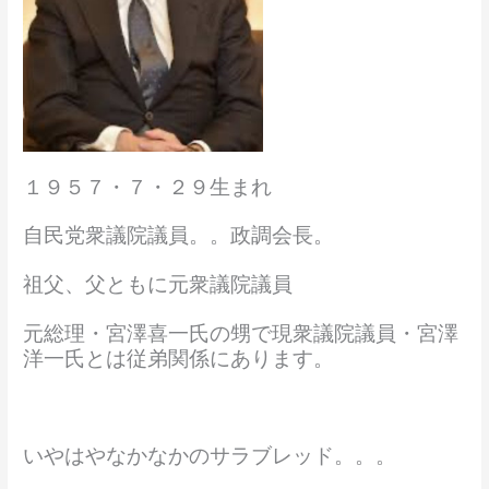
１９５７・７・２９生まれ
自民党衆議院議員。。政調会長。
祖父、父ともに元衆議院議員
元総理・宮澤喜一氏の甥で現衆議院議員・宮澤
洋一氏とは従弟関係にあります。
いやはやなかなかのサラブレッド。。。