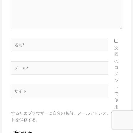
名
前
次
*
回
の
メ
コ
ー
メ
ル
ン
*
ト
サ
で
イ
使
ト
用
するためブラウザーに自分の名前、メールアドレス、サイ
トを保存する。