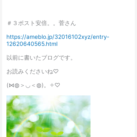
＃３ポスト安倍。。菅さん
https://ameblo.jp/32016102xyz/entry-
12620640565.html
以前に書いたブログです。
お読みくださいね♡
(⋈◍＞◡＜◍)。✧♡