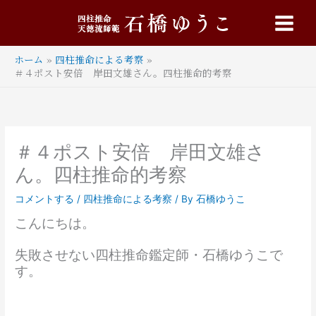
内
Main
容
Menu
を
ス
ホーム
四柱推命による考察
キ
＃４ポスト安倍 岸田文雄さん。四柱推命的考察
ッ
プ
＃４ポスト安倍 岸田文雄さ
ん。四柱推命的考察
コメントする
/
四柱推命による考察
/ By
石橋ゆうこ
こんにちは。
失敗させない四柱推命鑑定師・石橋ゆうこで
す。