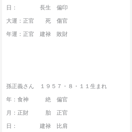
日： 長生 偏印
大運：正官 死 傷官
年運：正官 建禄 敗財
孫正義さん １９５７・８・１１生まれ
年：食神 絶 偏官
月：正財 胎 正官
日： 建禄 比肩