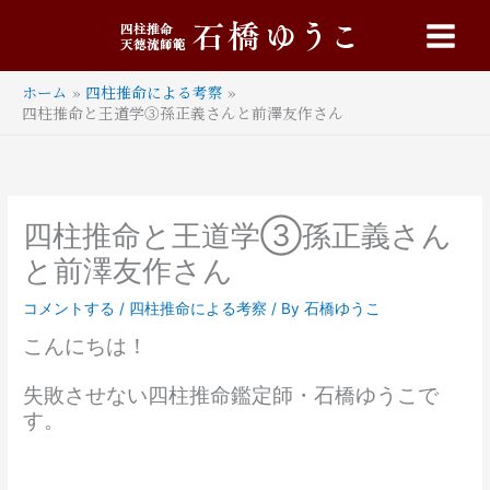
内
Main
容
Menu
を
ス
ホーム
四柱推命による考察
キ
四柱推命と王道学③孫正義さんと前澤友作さん
ッ
プ
四柱推命と王道学③孫正義さん
と前澤友作さん
コメントする
/
四柱推命による考察
/ By
石橋ゆうこ
こんにちは！
失敗させない四柱推命鑑定師・石橋ゆうこで
す。